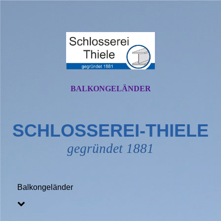
BALKONGELÄNDER
SCHLOSSEREI-THIELE
gegründet 1881
Balkongeländer